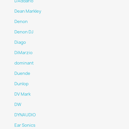
D'Addario
Dean Markley
Denon
Denon DJ
Diago
DiMarzio
dominant
Duende
Dunlop
DV Mark
DW
DYNAUDIO
Ear Sonics