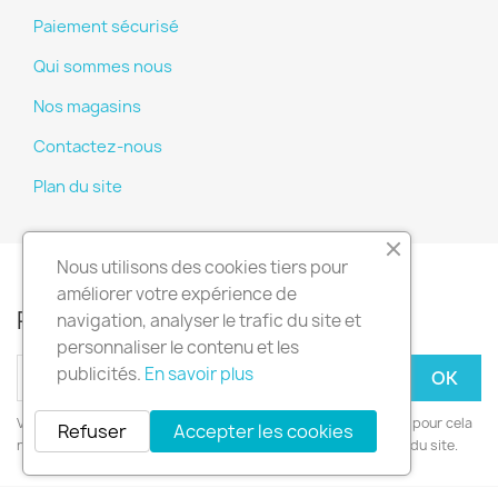
Paiement sécurisé
Qui sommes nous
Nos magasins
Contactez-nous
Plan du site
Nous utilisons des cookies tiers pour
améliorer votre expérience de
Recevez nos offres spéciales
navigation, analyser le trafic du site et
personnaliser le contenu et les
publicités.
En savoir plus
Vous pouvez vous désinscrire à tout moment. Vous trouverez pour cela
Refuser
Accepter les cookies
nos informations de contact dans les conditions d'utilisation du site.