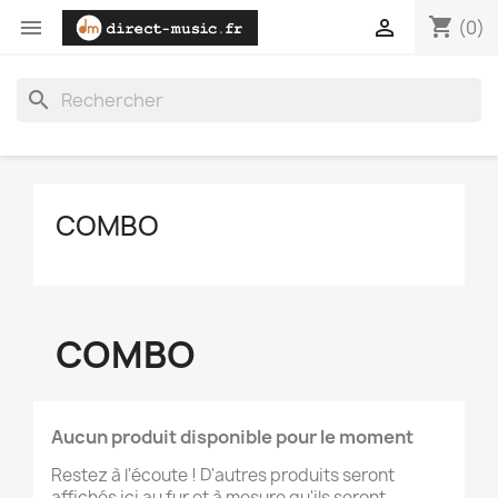
shopping_cart


(0)
search
COMBO
COMBO
Aucun produit disponible pour le moment
Restez à l'écoute ! D'autres produits seront
affichés ici au fur et à mesure qu'ils seront