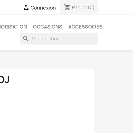
shopping_cart

Panier
(0)
Connexion
ORISATION
OCCASIONS
ACCESSOIRES
search
DJ