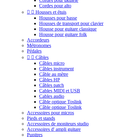
Cordes pour ukulele
Cordes pour alto


Housses et étuis
Housses pour basse
Housses de transport pour clavier
Housse pour guitare classique
Housse pour guitare folk
Accordeurs
Métronomes
Pédales


Câbles
Câbles micro
Câbles instrument
Câble au mètre
Câbles HP
Câbles patch
Cables MIDI et USB
Cables audio
Câble optique Toslink
Câble optique Toslink
Accessoires pour micros
Pieds et stands
Accessoires de moniteurs studio
Accessoires d' ampli guitare
Pupitres