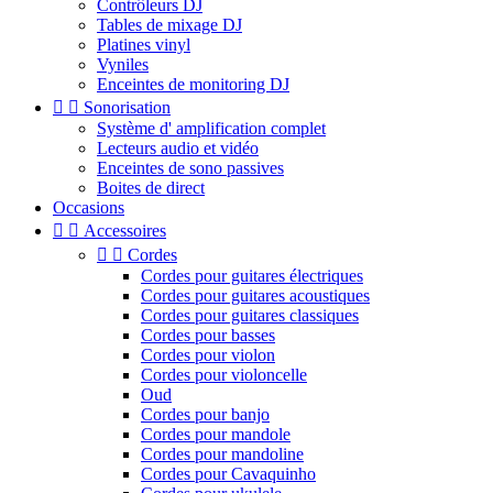
Contrôleurs DJ
Tables de mixage DJ
Platines vinyl
Vyniles
Enceintes de monitoring DJ


Sonorisation
Système d' amplification complet
Lecteurs audio et vidéo
Enceintes de sono passives
Boites de direct
Occasions


Accessoires


Cordes
Cordes pour guitares électriques
Cordes pour guitares acoustiques
Cordes pour guitares classiques
Cordes pour basses
Cordes pour violon
Cordes pour violoncelle
Oud
Cordes pour banjo
Cordes pour mandole
Cordes pour mandoline
Cordes pour Cavaquinho