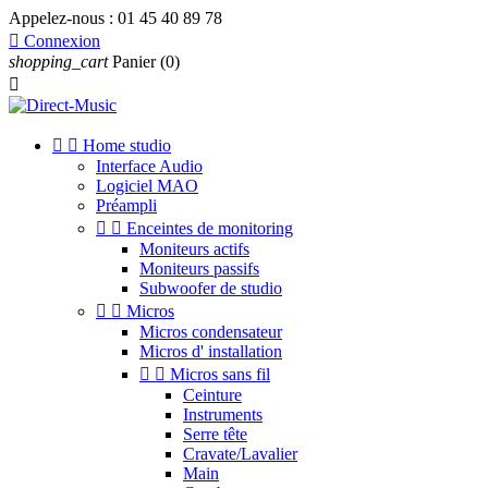
Appelez-nous :
01 45 40 89 78

Connexion
shopping_cart
Panier
(0)



Home studio
Interface Audio
Logiciel MAO
Préampli


Enceintes de monitoring
Moniteurs actifs
Moniteurs passifs
Subwoofer de studio


Micros
Micros condensateur
Micros d' installation


Micros sans fil
Ceinture
Instruments
Serre tête
Cravate/Lavalier
Main