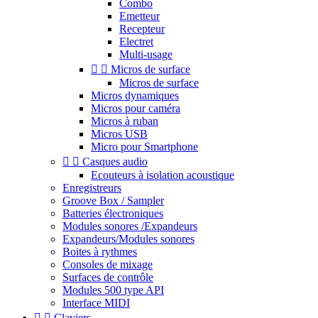
Combo
Emetteur
Recepteur
Electret
Multi-usage


Micros de surface
Micros de surface
Micros dynamiques
Micros pour caméra
Micros à ruban
Micros USB
Micro pour Smartphone


Casques audio
Ecouteurs à isolation acoustique
Enregistreurs
Groove Box / Sampler
Batteries électroniques
Modules sonores /Expandeurs
Expandeurs/Modules sonores
Boites à rythmes
Consoles de mixage
Surfaces de contrôle
Modules 500 type API
Interface MIDI


Claviers