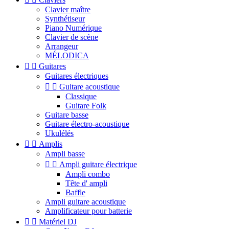
Clavier maître
Synthétiseur
Piano Numérique
Clavier de scène
Arrangeur
MÉLODICA


Guitares
Guitares électriques


Guitare acoustique
Classique
Guitare Folk
Guitare basse
Guitare électro-acoustique
Ukulélés


Amplis
Ampli basse


Ampli guitare électrique
Ampli combo
Tête d' ampli
Baffle
Ampli guitare acoustique
Amplificateur pour batterie


Matériel DJ