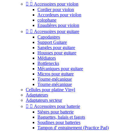


Accessoires pour violon
Cordier pour violon
Accordeurs pour violon
colophane
Epaulières pour violon


Accessoires pour guitare
Capodastres
Support Guitare
Sangles pour guitare
Housses pour guitare
Médiators
Bottlenecks
Mécaniques pour guitare
Micros pour guitare
Tourne-mécanique
Tourne-mécanique
Cellules pour platine Vinyl
Adaptateurs
Adaptateurs secteur


Accessoires pour batterie
Sièges pour batterie
Baguettes, balais et fagots
Soudines pour batteries
Tampon d' entrainement (Practice Pad)