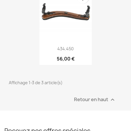
Aperçu rapide

434.450
56,00 €
Affichage 1-3 de 3 article(s)
Retour en haut

Recevez nos offres spéciales