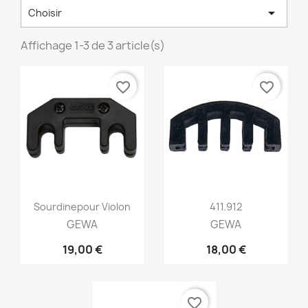

Choisir
Affichage 1-3 de 3 article(s)
favorite_border
favorite_border
Aperçu rapide
Aperçu rapide


Sourdinepour Violon
411.912
GEWA
GEWA
19,00 €
18,00 €
favorite_border