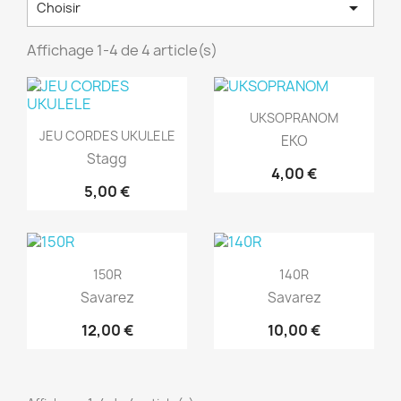

Choisir
Affichage 1-4 de 4 article(s)
Aperçu rapide

UKSOPRANOM
Aperçu rapide

JEU CORDES UKULELE
EKO
Stagg
4,00 €
5,00 €
Aperçu rapide
Aperçu rapide


150R
140R
Savarez
Savarez
12,00 €
10,00 €