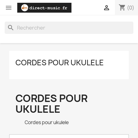
shopping_cart


(0)
search
CORDES POUR UKULELE
CORDES POUR
UKULELE
Cordes pour ukulele