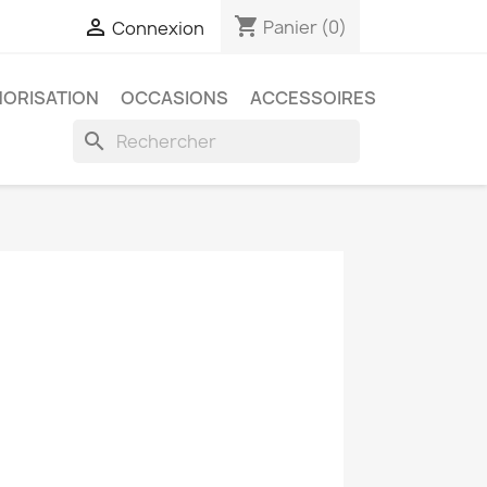
shopping_cart

Panier
(0)
Connexion
ORISATION
OCCASIONS
ACCESSOIRES
search