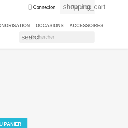
shopping_cart

Panier
(0)
Connexion
ONORISATION
OCCASIONS
ACCESSOIRES
search
U PANIER