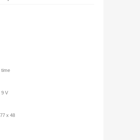
, time
C 9 V
77 x 48