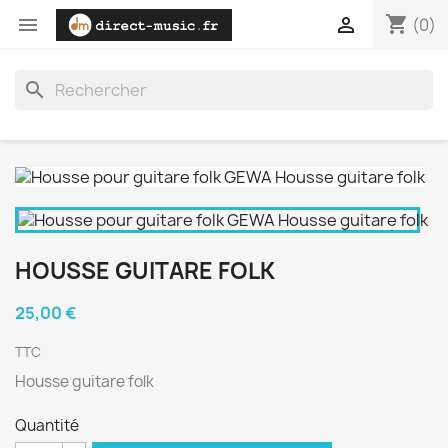
shopping_cart


(0)
search
HOUSSE GUITARE FOLK
25,00 €
TTC
Housse guitare folk
Quantité