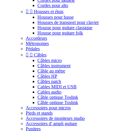
Cordes pour ukulele
Cordes pour alto


Housses et étuis
Housses pour basse
Housses de transport pour clavier
Housse pour guitare classique
Housse pour guitare folk
Accordeurs
Métronomes
Pédales


Câbles
Câbles micro
Câbles instrument
Câble au mètre
Câbles HP
Câbles patch
Cables MIDI et USB
Cables audio
Câble optique Toslink
Câble optique Toslink
Accessoires pour micros
Pieds et stands
Accessoires de moniteurs studio
Accessoires d' ampli guitare
Pupitres