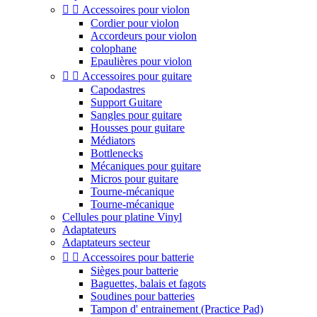


Accessoires pour violon
Cordier pour violon
Accordeurs pour violon
colophane
Epaulières pour violon


Accessoires pour guitare
Capodastres
Support Guitare
Sangles pour guitare
Housses pour guitare
Médiators
Bottlenecks
Mécaniques pour guitare
Micros pour guitare
Tourne-mécanique
Tourne-mécanique
Cellules pour platine Vinyl
Adaptateurs
Adaptateurs secteur


Accessoires pour batterie
Sièges pour batterie
Baguettes, balais et fagots
Soudines pour batteries
Tampon d' entrainement (Practice Pad)