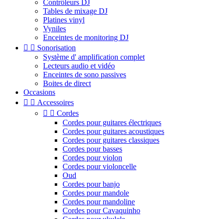
Contrôleurs DJ
Tables de mixage DJ
Platines vinyl
Vyniles
Enceintes de monitoring DJ


Sonorisation
Système d' amplification complet
Lecteurs audio et vidéo
Enceintes de sono passives
Boites de direct
Occasions


Accessoires


Cordes
Cordes pour guitares électriques
Cordes pour guitares acoustiques
Cordes pour guitares classiques
Cordes pour basses
Cordes pour violon
Cordes pour violoncelle
Oud
Cordes pour banjo
Cordes pour mandole
Cordes pour mandoline
Cordes pour Cavaquinho