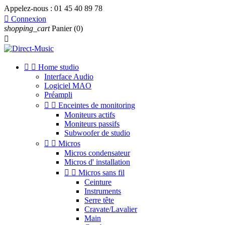
Appelez-nous :
01 45 40 89 78

Connexion
shopping_cart
Panier
(0)



Home studio
Interface Audio
Logiciel MAO
Préampli


Enceintes de monitoring
Moniteurs actifs
Moniteurs passifs
Subwoofer de studio


Micros
Micros condensateur
Micros d' installation


Micros sans fil
Ceinture
Instruments
Serre tête
Cravate/Lavalier
Main