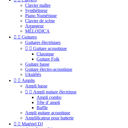
Clavier maître
Synthétiseur
Piano Numérique
Clavier de scène
Arrangeur
MÉLODICA


Guitares
Guitares électriques


Guitare acoustique
Classique
Guitare Folk
Guitare basse
Guitare électro-acoustique
Ukulélés


Amplis
Ampli basse


Ampli guitare électrique
Ampli combo
Tête d' ampli
Baffle
Ampli guitare acoustique
Amplificateur pour batterie


Matériel DJ