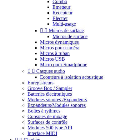
Combo
Emetteur
Recepteur
Electret
Multi-usage


Micros de surface
Micros de surface
Micros dynamiques
Micros pour caméra
Micros à ruban
Micros USB
Micro pour Smartphone


Casques audio
Ecouteurs à isolation acoustique
Enregistreurs
Groove Box / Sampler
Batteries électroniques
Modules sonores /Expandeurs
Expandeurs/Modules sonores
Boites à rythmes
Consoles de mixage
Surfaces de contrôle
Modules 500 type API
Interface MIDI


Claviers