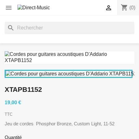
shopping_cart


(0)
search
XTAPB1152
19,00 €
TTC
Jeu de cordes Phosphor Bronze, Custom Light, 11-52
Quantité