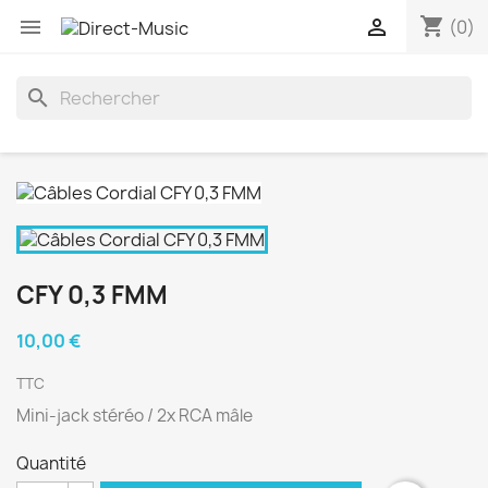
shopping_cart


(0)
search
CFY 0,3 FMM
10,00 €
TTC
Mini-jack stéréo / 2x RCA mâle
Quantité