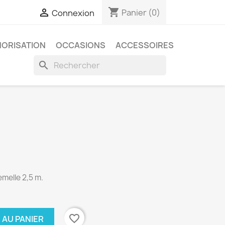
shopping_cart

Panier
(0)
Connexion
ORISATION
OCCASIONS
ACCESSOIRES
search
melle 2,5 m.
favorite_border
 AU PANIER