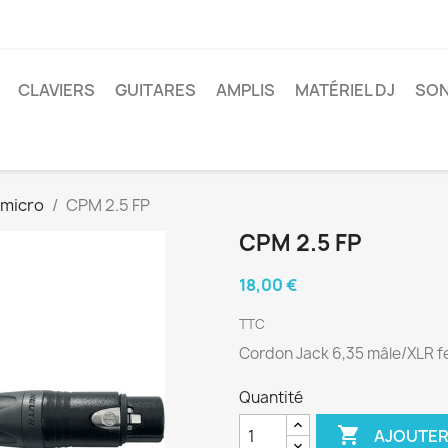
CLAVIERS
GUITARES
AMPLIS
MATÉRIEL DJ
SON
 micro
CPM 2.5 FP
CPM 2.5 FP
18,00 €
TTC
Cordon Jack 6,35 mâle/XLR fe
Quantité

AJOUTER