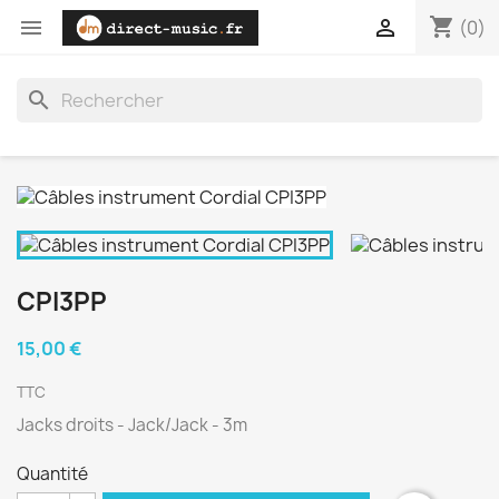
shopping_cart


(0)
search
CPI3PP
15,00 €
TTC
Jacks droits - Jack/Jack - 3m
Quantité